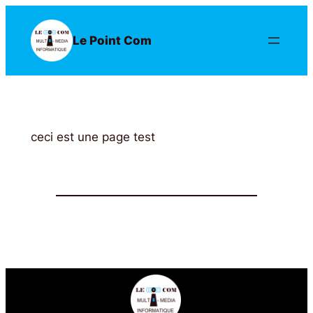
Aller
au
Le Point Com
contenu
ceci est une page test